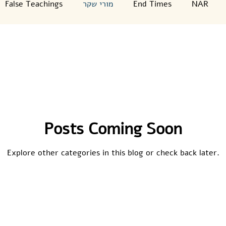
False Teachings
מורי שקר
End Times
NAR
Jewish Holidays
Worship Songs
Ελληνικά
ת
Prophecy
ישוע
משיח
praise
writings
Posts Coming Soon
דיונ
War
מלחמה
history
2023
Explore other categories in this blog or check back later.