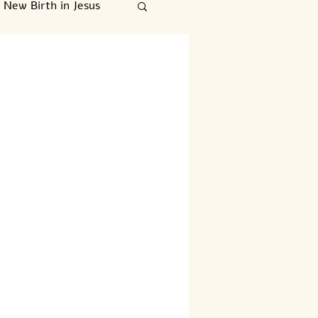
New Birth in Jesus
עברי
English
Αγρυπνείτε, λοιπόν
‏ט״ז בחשון ה׳תשפ״ד/31 באוקטובר 