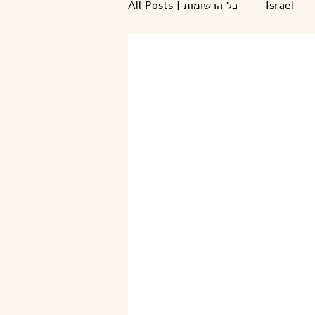
All Posts | כל הרשומות
Israel
TESTIMONY - עדות
Bible
encouragement
Journal
ibelieve
Updates
יסיס
improv
worship