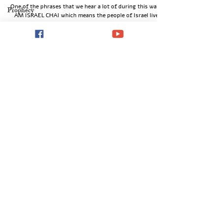
One of the phrases that we hear a lot of during this war is
Prophecy
AM ISRAEL CHAI which means the people of Israel live.
The People Of Israel Live
ישוע
משיח
praise
writings
Αγρυπνείτε,
λοιπόν
Load video
ibelieve
Updates
דיוניסיס
War
Dionysis Theodorou
מלחמה
Oct 25, 2023
1 min read