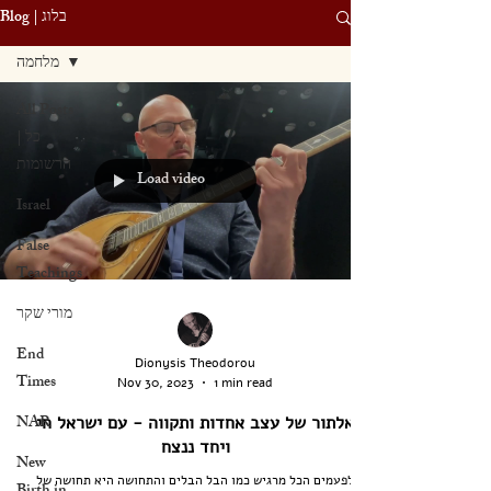
Blog | בלוג
מלחמה
All Posts
| כל
הרשומות
Load video
Israel
False
Teachings
מורי שקר
End
Dionysis Theodorou
Times
Nov 30, 2023
1 min read
NAR
אלתור של עצב אחדות ותקווה - עם ישראל חי
ויחד ננצח
New
לפעמים הכל מרגיש כמו הבל הבלים והתחושה היא תחושה של