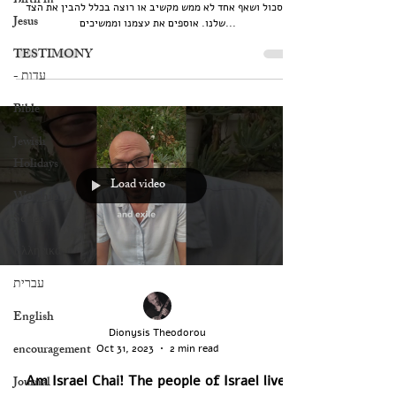
Birth in
תסכול ושאף אחד לא ממש מקשיב או רוצה בכלל להבין את הצד
Jesus
שלנו. אוספים את עצמנו וממשיכים...
TESTIMONY
- עדות
Bible
Jewish
Holidays
Load video
Worship
Songs
Ελληνικά
עברית
English
Dionysis Theodorou
encouragement
Oct 31, 2023
2 min read
Am Israel Chai! The people of Israel live!
Journal