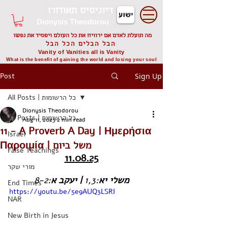
דיוניסיס תאודורו
Dionysis Theodorou
מה תועלת לאדם אם ירוויח את כל העולם ויפסיד את נפשו
הבל הבלים הכל הבל
Vanity of Vanities all is Vanity
What is the benefit of gaining the world and losing your soul
Post
Sign Up
All Posts | כל הרשומות
Dionysis Theodorou
All Posts | כל הרשומות
Aug 11, 2025
2 min read
11 - A Proverb A Day | Ημερήσια
Israel
Παροιμία | משל ביום
False Teachings
11.08.25
מורי שקר
:8-2
א
 | יעקב
:1,3
יא
משלי
End Times
https://youtu.be/5e9AUQ3LSRI
NAR
New Birth in Jesus