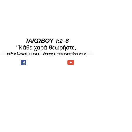
ΙΑΚΩΒΟΥ 1:2-8
"Kάθε χαρά θεωρήστε, 
αδελφοί μου, όταν περιπέσετε 
σε διάφορους πειρασμούς· 
γνωρίζοντας ότι η δοκιμασία 
τής πίστης σας εργάζεται 
υπομονή· η δε υπομονή ας 
έχει τέλειο έργο, για να είστε 
τέλειοι και ολόκληροι, χωρίς να 
είστε σε τίποτε ελλειπείς. Aν, 
όμως, κάποιος από σας είναι 
ελλειπής σε σοφία, ας ζητάει 
από τον Θεό, που δίνει σε 
όλους πλούσια, και χωρίς να 