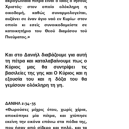
ακρογωνιαία πέτρα είναι ο ίδιος ο Iησούς 
Xριστός· στον οποίο ολόκληρη η 
οικοδομή, καθώς συναρμολογείται, 
αυξάνει σε έναν άγιο ναό εν Kυρίω· στον 
οποίο κι εσείς συνοικοδομείστε σε 
κατοικητήριο του Θεού διαμέσου τού 
Πνεύματος.»
Και στο Δανιήλ διαβάζουμε για αυτή 
τη πέτρα και καταλαβαίνουμε πως ο 
Κύριος μας θα συντρίψει τις 
βασιλείες της γης και Ο Κύριος και η 
εξουσία του και η δόξα του θα 
γεμίσουν ολόκληρη τη γη. 
ΔΑΝΙΗΛ 2:34-35 
«Θωρούσες μέχρις ότου, χωρίς χέρια, 
αποκόπηκε μία πέτρα, και χτύπησε 
εκείνη την εικόνα επάνω στα πόδια της, 
που ήσαν από σίδερο και πηλό, και τα 