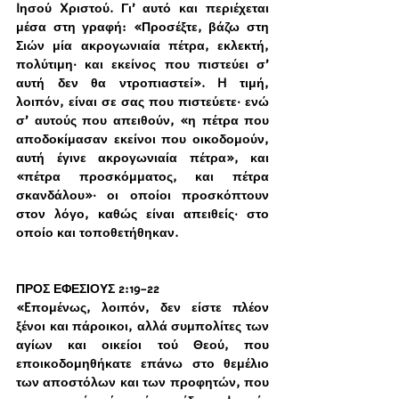
Iησού Xριστού. Γι’ αυτό και περιέχεται 
μέσα στη γραφή: «Προσέξτε, βάζω στη 
Σιών μία ακρογωνιαία πέτρα, εκλεκτή, 
πολύτιμη· και εκείνος που πιστεύει σ’ 
αυτή δεν θα ντροπιαστεί». H τιμή, 
λοιπόν, είναι σε σας που πιστεύετε· ενώ 
σ’ αυτούς που απειθούν, «η πέτρα που 
αποδοκίμασαν εκείνοι που οικοδομούν, 
αυτή έγινε ακρογωνιαία πέτρα», και 
«πέτρα προσκόμματος, και πέτρα 
σκανδάλου»· οι οποίοι προσκόπτουν 
στον λόγο, καθώς είναι απειθείς· στο 
οποίο και τοποθετήθηκαν.
ΠΡΟΣ ΕΦΕΣΙΟΥΣ 2:19-22 
«Eπομένως, λοιπόν, δεν είστε πλέον 
ξένοι και πάροικοι, αλλά συμπολίτες των 
αγίων και οικείοι τού Θεού, που 
εποικοδομηθήκατε επάνω στο θεμέλιο 
των αποστόλων και των προφητών, που 