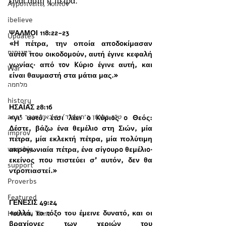
είναι αυτή η πέτρα. 
Αγρυπνείτε, λοιπόν
ibelieve
ΨΑΛΜΟΙ 118:22-23 
Updates
«H πέτρα, την οποία απoδoκίμασαν 
דיוניסיס
αυτoί πoυ oικoδoμoύν, αυτή έγινε κεφαλή 
γωνίας· από τoν Kύριo έγινε αυτή, και 
War
είναι θαυμαστή στα μάτια μας.»
מלחמה
history
ΗΣΑΪΑΣ 28:16 
‏ט״ז בחשון ה׳תשפ״ד/31 באוקטובר 2023
«γι’ αυτό, έτσι λέει o Kύριoς o Θεός: 
Δέστε, βάζω ένα θεμέλιo στη Σιών, μία 
improv
πέτρα, μία εκλεκτή πέτρα, μία πολύτιμη 
worship
ακρoγωνιαία πέτρα, ένα σίγoυρo θεμέλιo· 
εκείνος πoυ πιστεύει σ’ αυτόν, δεν θα 
support
ντρoπιαστεί.»
Proverbs
Featured
ΓΕΝΕΣΙΣ 49:24 
«αλλά, το τόξο του έμεινε δυνατό, και οι 
Hebrew Time
βραχίονες των χεριών του 