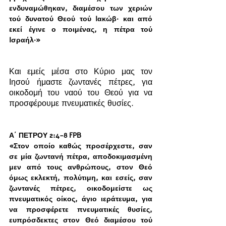
ενδυναμώθηκαν, διαμέσου των χεριών 
τού δυνατού Θεού τού Iακώβ· και από 
εκεί έγινε ο ποιμένας, η πέτρα τού 
Iσραήλ·»
Και εμείς μέσα στο Κύριο μας τον 
Ιησού ήμαστε ζωντανές πέτρες, για 
οικοδομή του ναού του Θεού για να 
προσφέρουμε πνευματικές θυσίες. 
Α΄ ΠΕΤΡΟΥ 2:4-8 FPB
«Στον οποίο καθώς προσέρχεστε, σαν 
σε μία ζωντανή πέτρα, αποδοκιμασμένη 
μεν από τους ανθρώπους, στον Θεό 
όμως εκλεκτή, πολύτιμη, και εσείς, σαν 
ζωντανές πέτρες, οικοδομείστε ως 
πνευματικός οίκος, άγιο ιεράτευμα, για 
να προσφέρετε πνευματικές θυσίες, 
ευπρόσδεκτες στον Θεό διαμέσου τού 