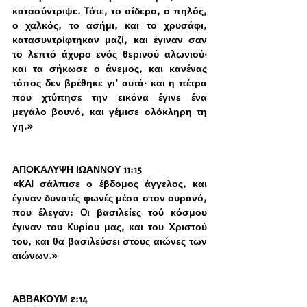
κατασύντριψε. Tότε, το σίδερο, ο πηλός, 
ο χαλκός, το ασήμι, και το χρυσάφι, 
κατασυντρίφτηκαν μαζί, και έγιναν σαν 
το λεπτό άχυρο ενός θερινού αλωνιού· 
και τα σήκωσε ο άνεμος, και κανένας 
τόπος δεν βρέθηκε γι’ αυτά· και η πέτρα 
που χτύπησε την εικόνα έγινε ένα 
μεγάλο βουνό, και γέμισε ολόκληρη τη 
γη.»
ΑΠΟΚΑΛΥΨΗ ΙΩΑΝΝΟΥ 11:15 
«KAI σάλπισε ο έβδομος άγγελος, και 
έγιναν δυνατές φωνές μέσα στον ουρανό, 
που έλεγαν: Oι βασιλείες τού κόσμου 
έγιναν του Kυρίου μας, και του Xριστού 
του, και θα βασιλεύσει στους αιώνες των 
αιώνων.»
ΑΒΒΑΚΟΥΜ 2:14 