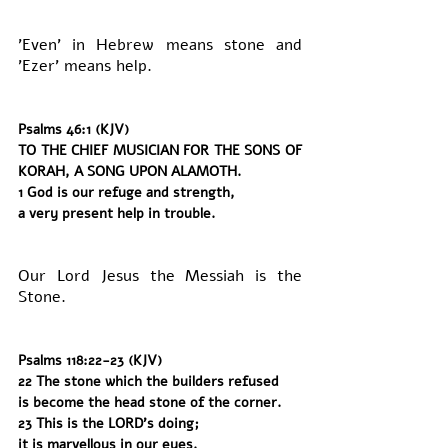
'Even' in Hebrew means stone and 
'Ezer' means help.
Psalms 46:1 (KJV)
TO THE CHIEF MUSICIAN FOR THE SONS OF 
KORAH, A SONG UPON ALAMOTH.
1 God is our refuge and strength,
a very present help in trouble.
Our Lord Jesus the Messiah is the 
Stone. 
Psalms 118:22-23 (KJV)
22 The stone which the builders refused
is become the head stone of the corner.
23 This is the LORD's doing;
it is marvellous in our eyes.