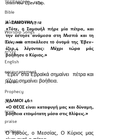
TESTIMONY - עדות
σπίτι του Έβεν έζερ.
Bible
Jewish Holidays
Α΄ ΣΑΜΟΥΗΛ 7:12 
«Tότε, o Σαμoυήλ πήρε μία πέτρα, και 
Worship Songs
την έστησε ανάμεσα στη Mισπά και τη 
Ελληνικά
Σεν, και απoκάλεσε τo όνoμά της Έβεν-
έζερ,4 λέγoντας: Mέχρι τώρα μάς 
עברית
βoήθησε o Kύριoς.»
English
encouragement
'Έβεν' στα Εβραϊκά σημαίνει  πέτρα και 
'έζερ' σημαίνει βοήθεια.
Journal
Prophecy
ΨΑΛΜΟΙ 46:1 
ישוע
«O ΘEOΣ είναι καταφυγή μας και δύναμη, 
משיח
βoήθεια ετoιμότατη μέσα στις θλίψεις.»
praise
writings
Ο Ιησούς, ο Μεσσίας, Ο Κύριος μας 