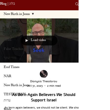
Blog | בלוג
New Birth in Jesus
All Posts | כל
הרשומות
Israel
Load video
False Teachings
מורי שקר
End Times
NAR
Dionysis Theodorou
New Birth in Jesus
Oct 31, 2023
2 min read
TESTIMONY -
As Born Again Believers We Should
Support Israel
עדות
As born again believers, we should not be silent. We should
Bible