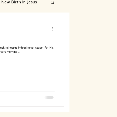
New Birth in Jesus
עברי
English
Αγρυπνείτε, λοιπόν
ngkindnesses indeed never cease, For His
very morning ....
‏ט״ז בחשון ה׳תשפ״ד/31 באוקטובר 