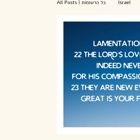
All Posts | כל הרשומות
Israel
TESTIMONY - עדות
Bible
encouragement
Journal
ibelieve
Updates
יסיס
improv
worship