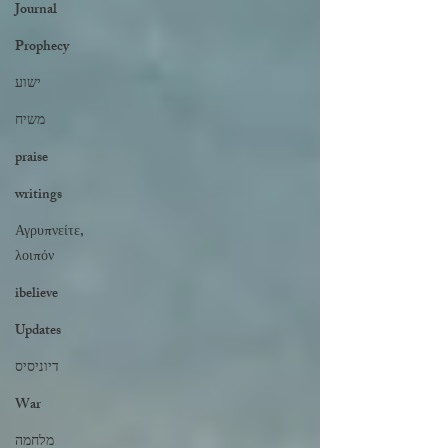
Journal
Prophecy
ישוע
משיח
praise
writings
Αγρυπνείτε,
λοιπόν
ibelieve
Updates
דיוניסיס
War
מלחמה