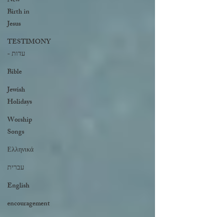
New
Birth in
Jesus
TESTIMONY
- עדות
Bible
Jewish
Holidays
Worship
Songs
Ελληνικά
עברית
English
encouragement