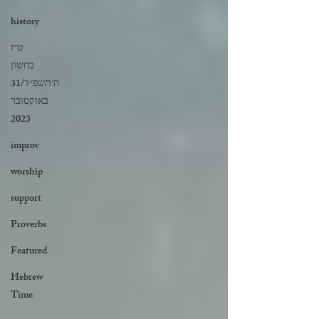
history
‏ט״ז
בחשון
ה׳תשפ״ד/31
באוקטובר
2023
improv
worship
support
Proverbs
Featured
Hebrew
Time