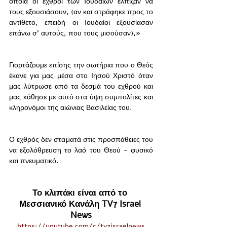
οποία οι εχθροί των Iουδαίων έλπιζαν να 
τους εξουσιάσουν, (αν και στράφηκε προς το 
αντίθετο, επειδή οι Iουδαίοι εξουσίασαν 
επάνω σ’ αυτούς, που τους μισούσαν),»
Γιορτάζουμε επίσης την σωτήρια που ο Θεός 
έκανε για μας μέσα στο Ιησού Χριστό όταν 
μας λύτρωσε από τα δεσμά του εχθρού και 
μας κάθησε με αυτό στα ύψη συμπολίτες και 
κληρονόμοι της αιώνιας Βασιλείας του.  
Ο εχθρός δεν σταματά στις προσπάθειες του 
να εξολόθρευση το λαό του Θεού - φυσικό 
και πνευματικό. 
Το κλιπάκι είναι από το 
Μεσσιανικό Κανάλη TV7 Israel 
News
https://youtube.com/c/tv7israelnews