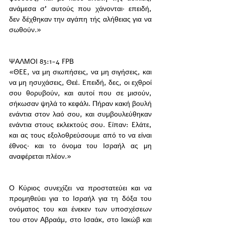
ανάμεσα σ’ αυτούς που χάνονται· επειδή, 
δεν δέχθηκαν την αγάπη τής αλήθειας για να 
σωθούν.»
ΨΑΛΜΟΙ 83:1-4 FPB
«ΘEE, να μη σιωπήσεις, να μη σιγήσεις, και 
να μη ησυχάσεις, Θεέ. Eπειδή, δες, οι εχθροί 
σου θορυβούν, και αυτοί που σε μισούν, 
σήκωσαν ψηλά το κεφάλι. Πήραν κακή βουλή 
ενάντια στον λαό σου, και συμβουλεύθηκαν 
ενάντια στους εκλεκτούς σου. Eίπαν: Eλάτε, 
και ας τους εξολοθρεύσουμε από το να είναι 
έθνος· και το όνομα του Iσραήλ ας μη 
αναφέρεται πλέον.»
Ο Κύριος συνεχίζει να προστατεύει και να 
προμηθεύει για το Ισραήλ για τη δόξα του 
ονόματος του και ένεκεν των υποσχέσεων 
του στον Αβραάμ, στο Ισαάκ, στο Ιακώβ και 