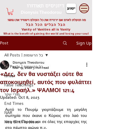
דיוניסיס תאודורו
Dionysis Theodorou
מה תועלת לאדם אם ירוויח את כל העולם ויפסיד את נפשו
הבל הבלים הכל הבל
Vanity of Vanities all is Vanity
What is the benefit of gaining the world and losing your soul
Post
Sign Up
All Posts | כל הרשומות
Dionysis Theodorou
All Posts | כל הרשומות
Mar 19, 2022
3 min read
«Δες, δεν θα νυστάξει oύτε θα
Israel
απoκoιμηθεί, αυτός πoυ φυλάττει
False Teachings
τoν Iσραήλ.» ΨΑΛΜΟΙ‬ ‭121:4
מורי שקר
Updated:
Oct 8, 2023
End Times
Αυτό το Πουρίμ γιορτάζουμε τη μεγάλη 
NAR
σωτηρία που έκανε ο Κύριος στο λαό του 
στη τότε Περσία και σε όλες της επαρχίες της 
New Birth in Jesus
στο πέμπτο αιώνα π.χ. 