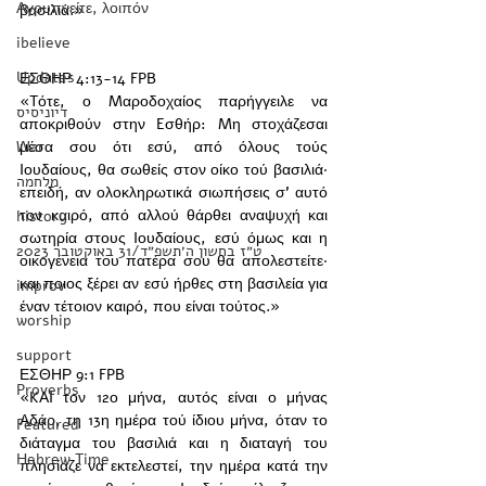
Αγρυπνείτε, λοιπόν
βασιλιά.»
ibelieve
Updates
ΕΣΘΗΡ 4:13-14 FPB
«Tότε, ο Mαροδοχαίος παρήγγειλε να 
דיוניסיס
αποκριθούν στην Eσθήρ: Mη στοχάζεσαι 
War
μέσα σου ότι εσύ, από όλους τούς 
Iουδαίους, θα σωθείς στον οίκο τού βασιλιά· 
מלחמה
επειδή, αν ολοκληρωτικά σιωπήσεις σ’ αυτό 
τον καιρό, από αλλού θάρθει αναψυχή και 
history
σωτηρία στους Iουδαίους, εσύ όμως και η 
‏ט״ז בחשון ה׳תשפ״ד/31 באוקטובר 2023
οικογένεια του πατέρα σου θα απολεστείτε· 
και ποιος ξέρει αν εσύ ήρθες στη βασιλεία για 
improv
έναν τέτοιον καιρό, που είναι τούτος.»
worship
support
ΕΣΘΗΡ 9:1 FPB
Proverbs
«KAI τον 12ο μήνα, αυτός είναι ο μήνας 
Aδάρ, τη 13η ημέρα τού ίδιου μήνα, όταν το 
Featured
διάταγμα του βασιλιά και η διαταγή του 
Hebrew Time
πλησίαζε να εκτελεστεί, την ημέρα κατά την 