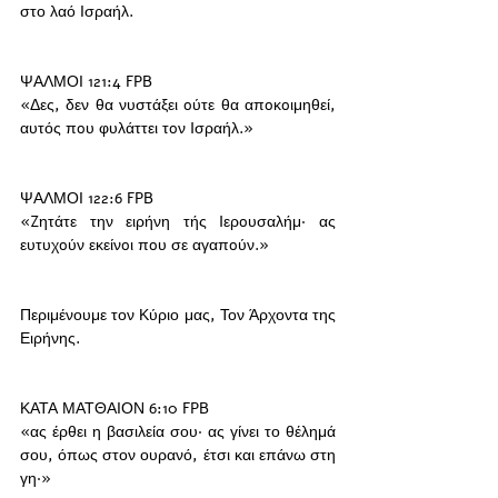
στο λαό Ισραήλ. 
ΨΑΛΜΟΙ 121:4 FPB
«Δες, δεν θα νυστάξει oύτε θα απoκoιμηθεί, 
αυτός πoυ φυλάττει τoν Iσραήλ.»
ΨΑΛΜΟΙ 122:6 FPB
«Zητάτε την ειρήνη τής Iερoυσαλήμ· ας 
ευτυχoύν εκείνoι πoυ σε αγαπoύν.»
Περιμένουμε τον Κύριο μας, Τον Άρχοντα της 
Ειρήνης. 
ΚΑΤΑ ΜΑΤΘΑΙΟΝ 6:10 FPB
«ας έρθει η βασιλεία σου· ας γίνει το θέλημά 
σου, όπως στον ουρανό, έτσι και επάνω στη 
γη·»