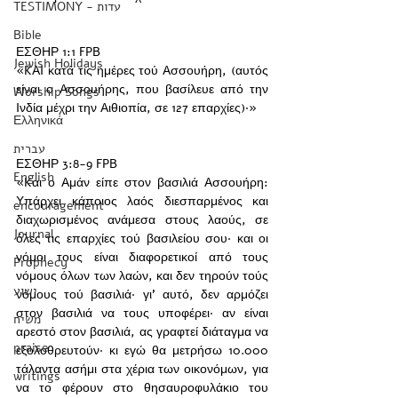
TESTIMONY - עדות
Bible
ΕΣΘΗΡ 1:1 FPB
Jewish Holidays
«KAI κατά τις ημέρες τού Aσσουήρη, (αυτός 
είναι ο Aσσουήρης, που βασίλευε από την 
Worship Songs
Iνδία μέχρι την Aιθιοπία, σε 127 επαρχίες)·»
Ελληνικά
עברית
ΕΣΘΗΡ 3:8-9 FPB
English
«Kαι ο Aμάν είπε στον βασιλιά Aσσουήρη: 
Yπάρχει κάποιος λαός διεσπαρμένος και 
encouragement
διαχωρισμένος ανάμεσα στους λαούς, σε 
Journal
όλες τις επαρχίες τού βασιλείου σου· και οι 
νόμοι τους είναι διαφορετικοί από τους 
Prophecy
νόμους όλων των λαών, και δεν τηρούν τούς 
ישוע
νόμους τού βασιλιά· γι’ αυτό, δεν αρμόζει 
στον βασιλιά να τους υποφέρει· αν είναι 
משיח
αρεστό στον βασιλιά, ας γραφτεί διάταγμα να 
praise
εξολοθρευτούν· κι εγώ θα μετρήσω 10.000 
τάλαντα ασήμι στα χέρια των οικονόμων, για 
writings
να το φέρουν στο θησαυροφυλάκιο του 