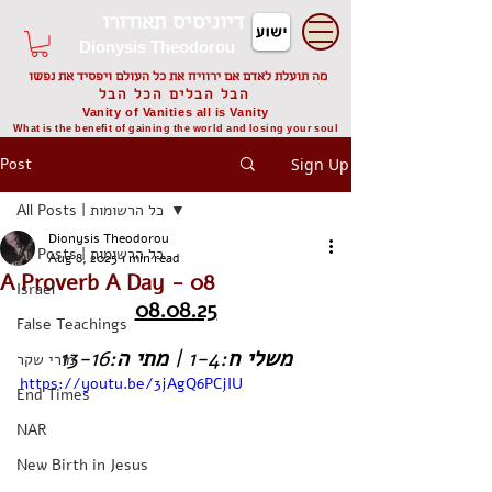
דיוניסיס תאודורו
Dionysis Theodorou
מה תועלת לאדם אם ירוויח את כל העולם ויפסיד את נפשו
הבל הבלים הכל הבל
Vanity of Vanities all is Vanity
What is the benefit of gaining the world and losing your soul
Post
Sign Up
All Posts | כל הרשומות
Dionysis Theodorou
All Posts | כל הרשומות
Aug 8, 2025
1 min read
A Proverb A Day - 08
Israel
08.08.25
False Teachings
:13-16
ה
מתי
:1-4 | 
ח
משלי
מורי שקר
https://youtu.be/3jAgQ6PCjIU
End Times
NAR
New Birth in Jesus