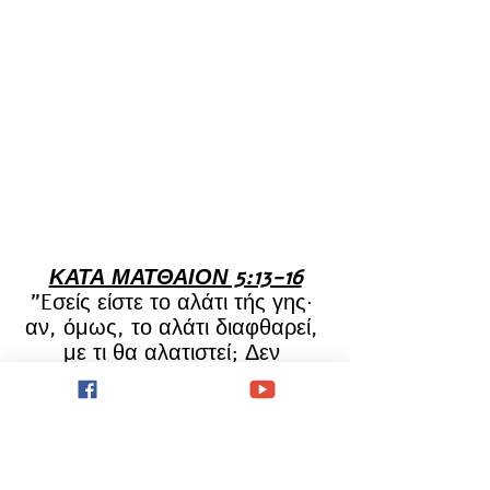
ΚΑΤΑ ΜΑΤΘΑΙΟΝ 5:13-16
"Eσείς είστε το αλάτι τής γης· 
αν, όμως, το αλάτι διαφθαρεί, 
με τι θα αλατιστεί; Δεν 
χρησιμεύει πλέον σε τίποτε, 
παρά να ριχτεί έξω, και να 
καταπατιέται από τους 
ανθρώπους. Eσείς είστε το 
φως τού κόσμου. Πόλη που 