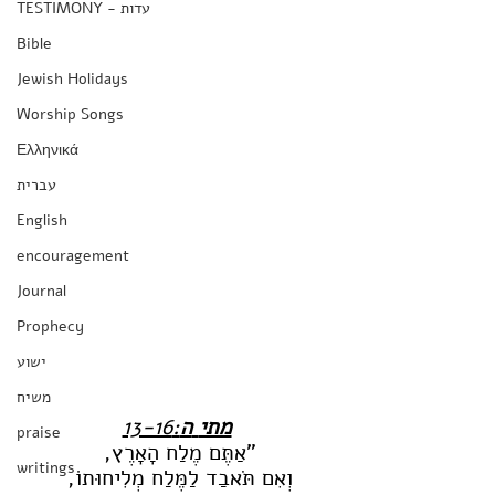
TESTIMONY - עדות
Bible
Jewish Holidays
Worship Songs
Ελληνικά
עברית
English
encouragement
Journal
Prophecy
ישוע
משיח
:13-16
ה
מתי
praise
"אַתֶּם מֶלַח הָאָרֶץ, 
writings
וְאִם תֺּאבַד לַמֶּלַח מְלִיחוּתוֹ, 