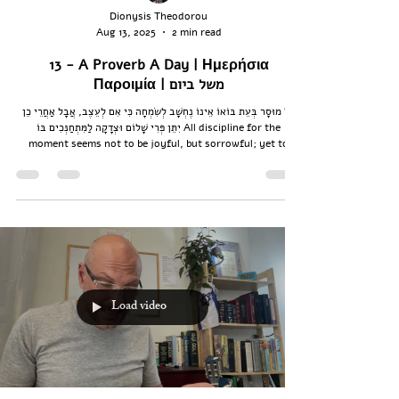
Dionysis Theodorou
Aug 13, 2025
2 min read
13 - A Proverb A Day | Ημερήσια
Παροιμία | משל ביום
כָּל מוּסָר בְּעֵת בּוֹאוֹ אֵינוֹ נֶחְשָׁב לְשִׂמְחָה כִּי אִם לְעֵצֶב, אֲבָל אַחֲרֵי כֵן
יִתֵּן פְּרִי שָׁלוֹם וּצְדָקָה לַמִּתְחַנְּכִים בּוֹ All discipline for the
moment seems not to be joyful, but sorrowful; yet to
those who have been trained by it, afterwards it yields the
peaceful fruit of righteousness. Kάθε παιδεία, βέβαια, για
μεν το παρόν δεν φαίνεται ότι είναι πρόξενος χαράς, αλλά
λύπης· έπειτα, όμως, σ’ αυτούς, που γυμνάστηκαν
διαμέσου αυτής, αποδίδει ειρηνικό
Load video