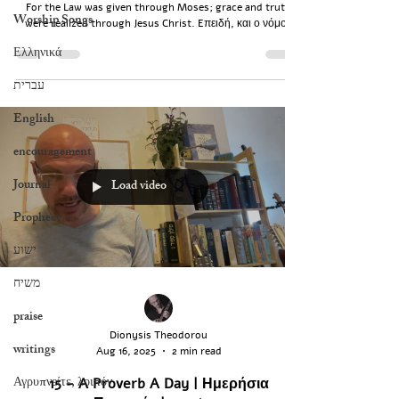
For the Law was given through Moses; grace and truth
Worship Songs
were realized through Jesus Christ. Eπειδή, και ο νόμος
δόθηκε διαμέσου τού Mωυσή· η χάρη, όμως, και η αλήθεια
Ελληνικά
έγινε διαμέσου τού Iησού Xριστού.
עברית
English
encouragement
Journal
Load video
Prophecy
ישוע
משיח
praise
Dionysis Theodorou
writings
Aug 16, 2025
2 min read
Αγρυπνείτε, λοιπόν
15 - A Proverb A Day | Ημερήσια