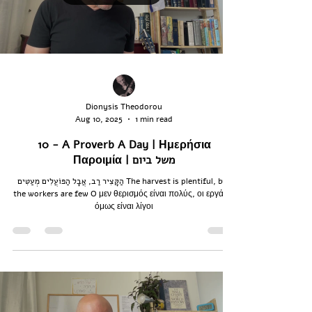
Dionysis Theodorou
Aug 10, 2025
1 min read
10 - A Proverb A Day | Ημερήσια
Παροιμία | משל ביום
הַקָּצִיר רַב, אֲבָל הַפּוֹעֲלִים מְעַטִּים The harvest is plentiful, but
the workers are few O μεν θερισμός είναι πολύς, οι εργάτες
όμως είναι λίγοι