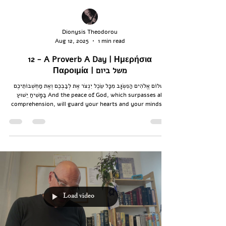
Dionysis Theodorou
Aug 12, 2025
1 min read
12 - A Proverb A Day | Ημερήσια
Παροιμία | משל ביום
וּשְׁלוֹם אֱלֹהִים הַנִּשְׂגָּב מִכָּל שֵׂכֶל יִנְצֺר אֶת לְבַבְכֶם וְאֶת מַחְשְׁבוֹתֵיכֶם
בַּמָּשִׁיחַ יֵשׁוּעַ And the peace of God, which surpasses all
comprehension, will guard your hearts and your minds in
Christ Jesus. Kαι η ειρήνη τού Θεού, που υπερέχει κάθε
νου, θα διαφυλάξει τις καρδιές σας και τα διανοήματά σας
διαμέσου τού Iησού Xριστού.
Load video