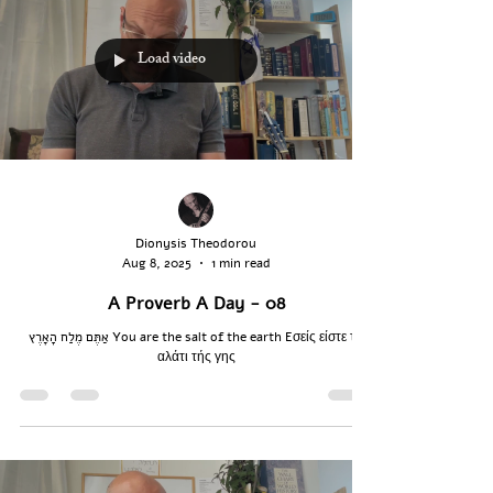
Load video
Dionysis Theodorou
Aug 8, 2025
1 min read
A Proverb A Day - 08
אַתֶּם מֶלַח הָאָרֶץ You are the salt of the earth Eσείς είστε το
αλάτι τής γης