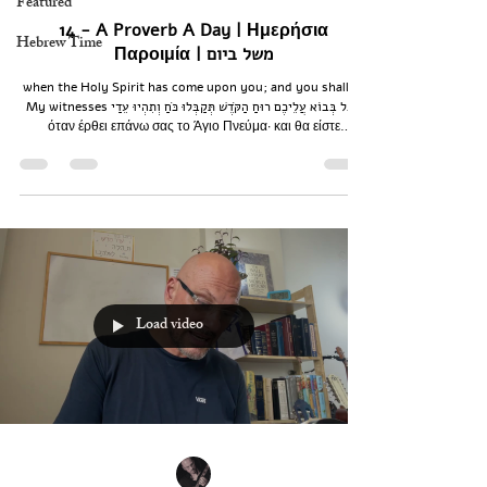
Featured
14 - A Proverb A Day | Ημερήσια
Hebrew Time
Παροιμία | משל ביום
when the Holy Spirit has come upon you; and you shall be
My witnesses אֲבָל בְּבוֹא עֲלֵיכֶם רוּחַ הַקֺּדֶשׁ תְּקַבְּלוּ כֺּחַ וְתִהְיוּ עֵדַי
όταν έρθει επάνω σας το Άγιο Πνεύμα· και θα είστε
μάρτυρες για μένα
Load video