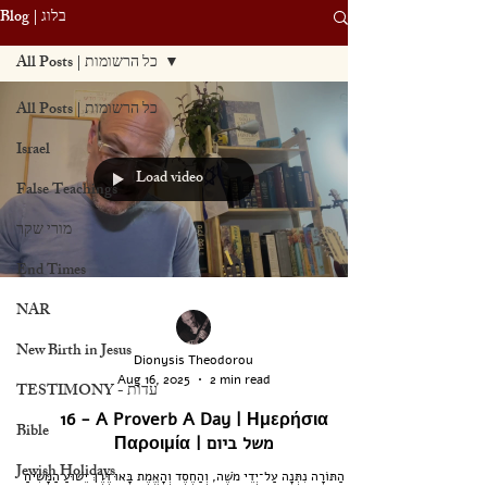
Blog | בלוג
All Posts | כל הרשומות
All Posts | כל הרשומות
Israel
Load video
False Teachings
מורי שקר
End Times
NAR
New Birth in Jesus
Dionysis Theodorou
Aug 16, 2025
2 min read
TESTIMONY - עדות
16 - A Proverb A Day | Ημερήσια
Bible
Παροιμία | משל ביום
Jewish Holidays
כִּי הַתּוֹרָה נִתְּנָה עַל־יְדֵי מֺשֶׁה, וְהַחֶסֶד וְהָאֱמֶת בָּאוּ דֶּרֶךְ יֵשׁוּעַ הַמָּשִׁיחַ.