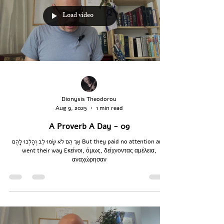
Load video
Dionysis Theodorou
Aug 9, 2025
1 min read
A Proverb A Day - 09
אַךְ הֵם לֹא שָׂמוּ לֵב וְהָלְכוּ לָהֶם But they paid no attention and
went their way Eκείνοι, όμως, δείχνοντας αμέλεια,
αναχώρησαν