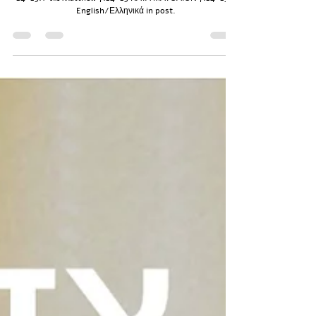
Dionysis Theodorou
Aug 5, 2025
1 min read
A Proverb A Day - 05
מתי ז:24-25 Matthew 7:24-25 ΚΑΤΑ ΜΑΤΘΑΙΟΝ 7:24-25 -
English/Ελληνικά in post.