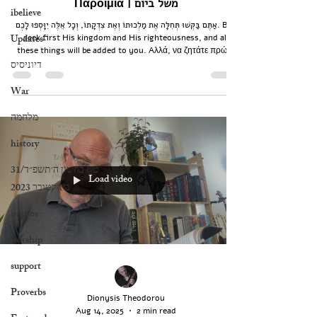
Παροιμία | משל ביום
ibelieve
אַתֶּם בַּקְּשׁוּ תְּחִלָּה אֶת מַלְכוּתוֹ וְאֶת צִדְקָתוֹ, וְכָל אֵלֶּה יִוָּסְפוּ לָכֶם. But
Updates
seek first His kingdom and His righteousness, and all
these things will be added to you. Aλλά, να ζητάτε πρώτα
דיוניסיס
τη βασιλεία τού Θεού, και τη δικαιοσύνη του· και όλα αυτά
θα σας προστεθούν.
War
מלחמה
history
‏ט״ז בחשון ה׳תשפ״ד/31
Load video
באוקטובר 2023
improv
worship
support
Proverbs
Dionysis Theodorou
Aug 14, 2025
2 min read