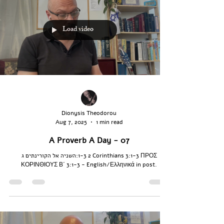
Load video
Dionysis Theodorou
Aug 7, 2025
1 min read
A Proverb A Day - 07
השניה אל הקורינתים‬ ג:‭1‬-‭3‬ 2 Corinthians‬ ‭3‬:‭1‬-‭3‬ ΠΡΟΣ
ΚΟΡΙΝΘΙΟΥΣ Β΄‬ ‭3‬:‭1‬-‭3 - English/Ελληνικά in post.