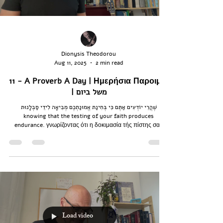
Dionysis Theodorou
Aug 11, 2025
2 min read
11 - A Proverb A Day | Ημερήσια Παροιμία
| משל ביום
שֶׁהֲרֵי יוֹדְעִים אַתֶּם כִּי בְּחִינַת אֱמוּנַתְכֶם מְבִיאָה לִידֵי סַבְלָנוּת
knowing that the testing of your faith produces
endurance. γνωρίζοντας ότι η δοκιμασία τής πίστης σας
εργάζεται υπομονή·
Load video