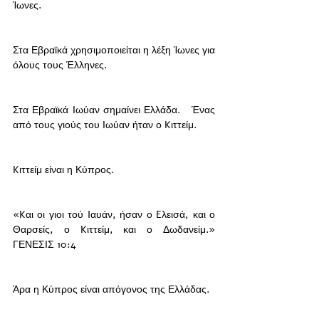
Ίωνες.   
Στα Εβραϊκά χρησιμοποιείται η λέξη Ίωνες για 
όλους τους Έλληνες.   
Στα Εβραϊκά Ιωύαν σημαίνει Ελλάδα.   Ένας 
από τους γιούς του Ιωύαν ήταν ο Kιττείμ.   
Kιττείμ είναι η Κύπρος.   
«Kαι οι γιοι τού Iαυάν, ήσαν ο Eλεισά, και ο 
Θαρσείς, ο Kιττείμ, και ο Δωδανείμ.»  
ΓΕΝΕΣΙΣ‬ ‭10‬:‭4‬   
Άρα η Κύπρος είναι απόγονος της Ελλάδας.   