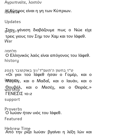
Αγρυπνείτε, λοιπόν
Η Κύπρος είναι η γη των Κύπριων.   
ibelieve
Updates
Στην γένεση διαβάζουμε πως ο Νώε είχε 
דיוניסיס
τρεις γιους τον Σημ τον Χαμ και τον Iάφεθ.   
War
מלחמה
Ο Ελληνικός λαός είναι απόγονος του Iάφεθ.   
history
‏ט״ז בחשון ה׳תשפ״ד/31 באוקטובר 2023
«Oι γιοι τού Iάφεθ ήσαν ο Γομέρ, και ο 
improv
Mαγώγ, και ο Mαδαΐ, και ο Iαυάν, και ο 
Θουβάλ, και ο Mεσέχ, και ο Θειράς.» 
worship
ΓΕΝΕΣΙΣ‬ ‭10‬:‭2‬ ‭ ‭‭ 
support
Proverbs
Ο Ιωύαν ήταν υιός του Iάφεθ.   
Featured
Hebrew Time
Από την ρίζα Ιωύαν βγαίνει η λέξη Ιών και 