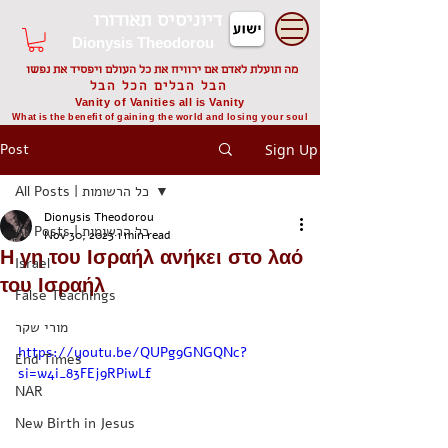
דיוניסיס תאודורו
Dionysis Theodorou
מה תועלת לאדם אם ירוויח את כל העולם ויפסיד את נפשו
הבל הבלים הכל הבל
Vanity of Vanities all is Vanity
What is the benefit of gaining the world and losing your soul
Post
Sign Up
All Posts | כל הרשומות
Dionysis Theodorou
All Posts | כל הרשומות
Nov 30, 2023
1 min read
Η γη του Ισραήλ ανήκει στο λαό
Israel
του Ισραήλ
False Teachings
מורי שקר
https://youtu.be/QUPg9GNGQNc?
End Times
si=w4i_83FEj9RPiwLf
NAR
New Birth in Jesus