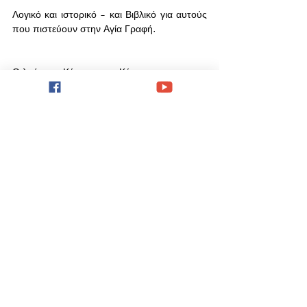
Λογικό και ιστορικό - και Βιβλικό για αυτούς 
που πιστεύουν στην Αγία Γραφή.   
Ο λαός της Κύπρου στη Κύπρο.   
Ο λαός του Ισραήλ στο Ισραήλ. 
Recent Posts
See All