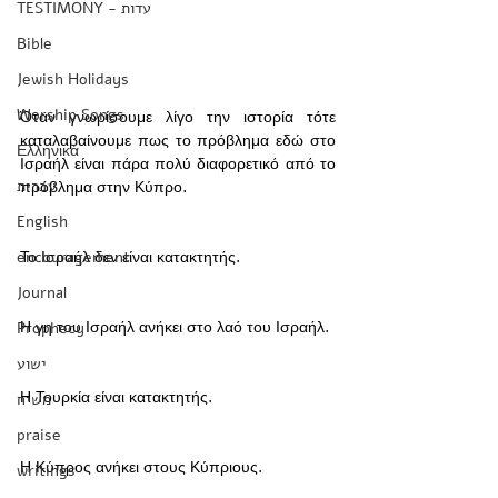
TESTIMONY - עדות
Bible
Jewish Holidays
Worship Songs
Όταν γνωρίσουμε λίγο την ιστορία τότε 
καταλαβαίνουμε πως το πρόβλημα εδώ στο 
Ελληνικά
Ισραήλ είναι πάρα πολύ διαφορετικό από το 
עברית
πρόβλημα στην Κύπρο.   
English
encouragement
Το Ισραήλ δεν είναι κατακτητής.   
Journal
Η γη του Ισραήλ ανήκει στο λαό του Ισραήλ.   
Prophecy
ישוע
Η Τουρκία είναι κατακτητής.   
משיח
praise
Η Κύπρος ανήκει στους Κύπριους.   
writings