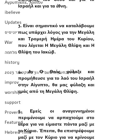
Αγρυπνείτε, λοιπόν
Ισραήλ και για τα έθνη.
ibelieve
Updates
3. Είναι σημαντικό να καταλάβουμε 
דיוניסיס
πως υπάρχει λόγος για την Μεγάλη 
και Τρομερή Ημέρα του Κυρίου, 
War
που λέγεται Η Μεγάλη Θλίψη και Η 
Θλίψη του Ιακώβ.
מלחמה
history
4. Αν Ο Θεός φύλαξε και 
‏ט״ז בחשון ה׳תשפ״ד/31 באוקטובר 2023
προμήθευσε για το λαό του Ισραήλ 
improv
στην Αίγυπτο, θα μας φύλαξη και 
εμάς από τη Μεγάλη Θλίψη.
worship
support
5. Εμείς οι αναγεννημένοι 
Proverbs
περιμένουμε να αρπαχτούμε στο 
Featured
αέρα για να είμαστε πάντα μαζί με 
το Κύριο. Έπειτα, θα επιστρέψουμε 
Hebrew Time
μαζί με τον Κύριο για να κρίνουμε 