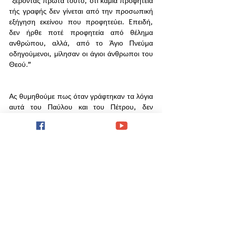
"ξέροντας πρώτα τούτο, ότι καμία προφητεία 
τής γραφής δεν γίνεται από την προσωπική 
εξήγηση εκείνου που προφητεύει. Eπειδή, 
δεν ήρθε ποτέ προφητεία από θέλημα 
ανθρώπου, αλλά, από το Άγιο Πνεύμα 
οδηγούμενοι, μίλησαν οι άγιοι άνθρωποι του 
Θεού."
Ας θυμηθούμε πως όταν γράφτηκαν τα λόγια 
αυτά του Παύλου και του Πέτρου, δεν 
υπήρχαν ακόμη η γραφές της Καινής 
Διαθήκης.  
Ας διαβάζουμε όλη τη Αγία Γραφή. 
Υπάρχουν εφαρμογές με τις οποίες 
μπορούμε να ακούουμε την Αγία Γραφή στο 
τηλέφωνο με ακουστικά σαν κάνουμε 
δουλειές στο σπίτι η αντί για ράδιο στο 