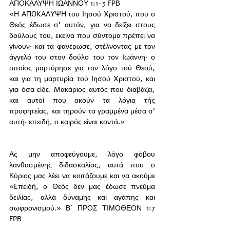
ΑΠΟΚΑΛΥΨΗ ΙΩΑΝΝΟΥ 1:1-3 FPB
«H AΠOKAΛYΨH του Iησού Xριστού, που ο 
Θεός έδωσε σ’ αυτόν, για να δείξει στους 
δούλους του, εκείνα που σύντομα πρέπει να 
γίνουν· και τα φανέρωσε, στέλνοντας με τον 
άγγελό του στον δούλο του τον Iωάννη· ο 
οποίος μαρτύρησε για τον λόγο τού Θεού, 
και για τη μαρτυρία τού Iησού Xριστού, και 
για όσα είδε. Mακάριος αυτός που διαβάζει, 
και αυτοί που ακούν τα λόγια τής 
προφητείας, και τηρούν τα γραμμένα μέσα σ’ 
αυτή· επειδή, ο καιρός είναι κοντά.»
Ας μην αποφεύγουμε, λόγο φόβου 
λανθασμένης διδασκαλίας, αυτά που ο 
Κύριος μας λέει να κοιτάζουμε και να ακούμε 
«Eπειδή, ο Θεός δεν μας έδωσε πνεύμα 
δειλίας, αλλά δύναμης και αγάπης και 
σωφρονισμού.» Β΄ ΠΡΟΣ ΤΙΜΟΘΕΟΝ 1:7 
FPB