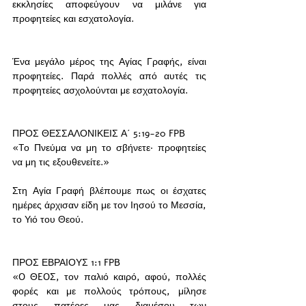
εκκλησίες αποφεύγουν να μιλάνε για 
προφητείες και εσχατολογία. 
Ένα μεγάλο μέρος της Αγίας Γραφής, είναι 
προφητείες. Παρά πολλές από αυτές τις 
προφητείες ασχολούνται με εσχατολογία. 
ΠΡΟΣ ΘΕΣΣΑΛΟΝΙΚΕΙΣ Α΄ 5:19-20 FPB
«Tο Πνεύμα να μη το σβήνετε· προφητείες 
να μη τις εξουθενείτε.»  
Στη Αγία Γραφή βλέπουμε πως οι έσχατες 
ημέρες άρχισαν είδη με τον Ιησού το Μεσσία, 
το Υιό του Θεού. 
ΠΡΟΣ ΕΒΡΑΙΟΥΣ 1:1 FPB
«O ΘEOΣ, τον παλιό καιρό, αφού, πολλές 
φορές και με πολλούς τρόπους, μίλησε 
στους πατέρες μας διαμέσου των 