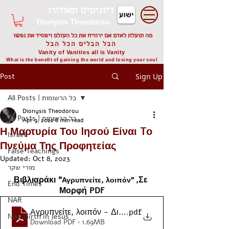
דיוניסיס תאודורו
Dionysis Theodorou
מה תועלת לאדם אם ירוויח את כל העולם ויפסיד את נפשו
הבל הבלים הכל הבל
Vanity of Vanities all is Vanity
What is the benefit of gaining the world and losing your soul
Post
Sign Up
All Posts | כל הרשומות
Dionysis Theodorou
All Posts | כל הרשומות
Apr 9, 2022
8 min read
Η Μαρτυρία Του Iησού Είναι Tο
Israel
Πνεύμα Της Προφητείας
False Teachings
Updated:
Oct 8, 2023
מורי שקר
Βιβλιαράκι "
Σε 
Αγρυπνείτε, λοιπόν" ,
End Times
Μορφή PDF
NAR
Aγρυπνείτε, λοιπόν - Διονύσης Θεοδωρου
.pdf
New Birth in Jesus
Download PDF • 1.69MB