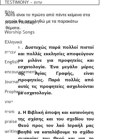
TESTIMONY - עדות
Bible
Αυτό είναι το πρώτο από πέντε κείμενα στα 
οποία θα ασχοληθώ με τα παρακάτω 
Jewish Holidays
θέματα.
Worship Songs
Ελληνικά
1 . 
Δυστυχώς παρά πολλοί πιστοί 
עברית
και πολλές εκκλησίες αποφεύγουν 
να μιλάνε για προφητείες και 
English
εσχατολογία. Ένα μεγάλο μέρος 
encouragement
της Αγίας Γραφής, είναι 
προφητείες. Παρά πολλές από 
Journal
αυτές τις προφητείες ασχολούνται 
Prophecy
με εσχατολογία. 
ישוע
משיח
2. Η Βιβλική άποψη και κατανόηση 
της σχέσης και του σχεδίου του 
praise
Θεού προς τον λαό Ισραήλ μας 
writings
βοηθά να καταλάβουμε το σχέδιο 
σωτηρίας του Θεού και για το 