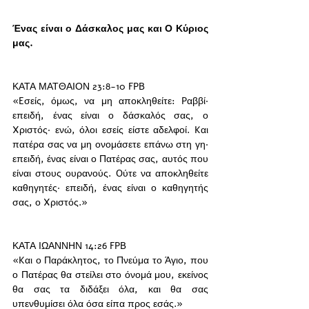
Ένας είναι ο Δάσκαλος μας και Ο Κύριος 
μας. 
ΚΑΤΑ ΜΑΤΘΑΙΟΝ 23:8-10 FPB
«Eσείς, όμως, να μη αποκληθείτε: Pαββί· 
επειδή, ένας είναι ο δάσκαλός σας, ο 
Xριστός· ενώ, όλοι εσείς είστε αδελφοί. Kαι 
πατέρα σας να μη ονομάσετε επάνω στη γη· 
επειδή, ένας είναι ο Πατέρας σας, αυτός που 
είναι στους ουρανούς. Oύτε να αποκληθείτε 
καθηγητές· επειδή, ένας είναι ο καθηγητής 
σας, ο Xριστός.»
ΚΑΤΑ ΙΩΑΝΝΗΝ 14:26 FPB
«Kαι ο Παράκλητος, το Πνεύμα το Άγιο, που 
ο Πατέρας θα στείλει στο όνομά μου, εκείνος 
θα σας τα διδάξει όλα, και θα σας 
υπενθυμίσει όλα όσα είπα προς εσάς.»