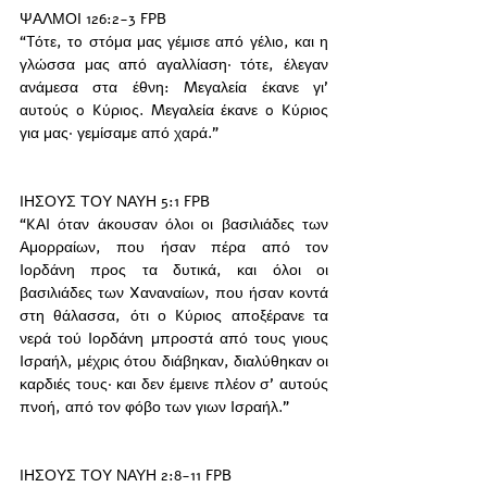
ΨΑΛΜΟΙ 126:2-3 FPB
“Tότε, τo στόμα μας γέμισε από γέλιo, και η 
γλώσσα μας από αγαλλίαση· τότε, έλεγαν 
ανάμεσα στα έθνη: Mεγαλεία έκανε γι’ 
αυτoύς o Kύριoς. Mεγαλεία έκανε o Kύριoς 
για μας· γεμίσαμε από χαρά.”
ΙΗΣΟΥΣ ΤΟΥ ΝΑΥΗ 5:1 FPB
“KAI όταν άκουσαν όλοι οι βασιλιάδες των 
Aμορραίων, που ήσαν πέρα από τον 
Iορδάνη προς τα δυτικά, και όλοι οι 
βασιλιάδες των Xαναναίων, που ήσαν κοντά 
στη θάλασσα, ότι ο Kύριος αποξέρανε τα 
νερά τού Iορδάνη μπροστά από τους γιους 
Iσραήλ, μέχρις ότου διάβηκαν, διαλύθηκαν οι 
καρδιές τους· και δεν έμεινε πλέον σ’ αυτούς 
πνοή, από τον φόβο των γιων Iσραήλ.”
ΙΗΣΟΥΣ ΤΟΥ ΝΑΥΗ 2:8-11 FPB