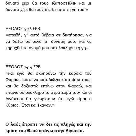
δυνατό χέρι θα τους εξαποστείλει· και με 
δυνατό χέρι θα τους διώξει από τη γη του.»
ΕΞΟΔΟΣ 9:16 FPB
«επειδή, γι’ αυτό βέβαια σε διατήρησα, για 
να δείξω σε σένα τη δύναμή μου, και να 
κηρυχθεί το όνομά μου σε ολόκληρη τη γη.»
ΕΞΟΔΟΣ 14:4 FPB
«και εγώ θα σκληρύνω την καρδιά τού 
Φαραώ, ώστε να καταδιώξει καταπίσω τους· 
και θα δοξαστώ επάνω στον Φαραώ, και 
επάνω σε ολόκληρο το στράτευμά του· και οι 
Aιγύπτιοι θα γνωρίσουν ότι εγώ είμαι ο 
Kύριος. Έτσι και έκαναν.»
Ο λαός έπρεπε να δει τις πληγές και την 
κρίση του Θεού επάνω στην Αίγυπτο. 