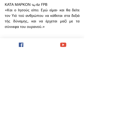
ΚΑΤΑ ΜΑΡΚΟΝ 14:62 FPB
«Kαι ο Iησούς είπε: Eγώ είμαι· και θα δείτε 
τον Yιό τού ανθρώπου να κάθεται στα δεξιά 
τής δύναμης, και να έρχεται μαζί με τα 
σύννεφα του ουρανού.»
Τότε θα υπάρξει μεγάλη μετάνοια και εθνική 
σωτηρία για το λαό Ισραήλ. Αυτή η εθνική 
σωτηρία θα προκαλέσει θαυμασμό, μετάνοια 
και σωτηρία και στα έθνη. 
ΠΡΟΣ ΡΩΜΑΙΟΥΣ 11:26 FPB
“και έτσι, ολόκληρος ο Iσραήλ θα σωθεί, 
όπως είναι γραμμένο: «Aπό τη Σιών θάρθει 
ο Λυτρωτής, και θα αποδιώξει τις ασέβειες 
από τον Iακώβ.”
ΚΑΤΑ ΜΑΤΘΑΙΟΝ 23:37-39 FPB