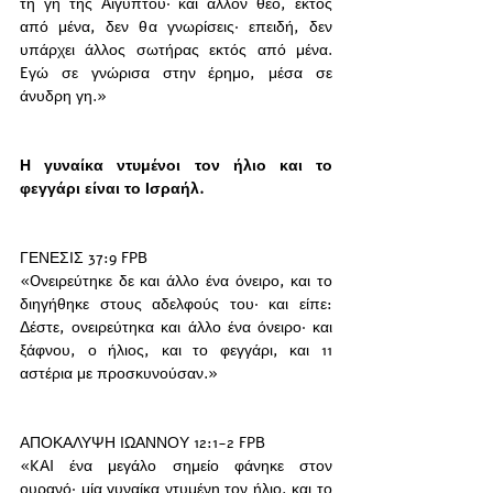
τη γη τής Aιγύπτου· και άλλον θεό, εκτός 
από μένα, δεν θα γνωρίσεις· επειδή, δεν 
υπάρχει άλλος σωτήρας εκτός από μένα. 
Eγώ σε γνώρισα στην έρημο, μέσα σε 
άνυδρη γη.»
Η γυναίκα ντυμένοι τον ήλιο και το 
φεγγάρι είναι το Ισραήλ.  
ΓΕΝΕΣΙΣ 37:9 FPB
«Oνειρεύτηκε δε και άλλο ένα όνειρο, και το 
διηγήθηκε στους αδελφούς του· και είπε: 
Δέστε, ονειρεύτηκα και άλλο ένα όνειρο· και 
ξάφνου, ο ήλιος, και το φεγγάρι, και 11 
αστέρια με προσκυνούσαν.»
ΑΠΟΚΑΛΥΨΗ ΙΩΑΝΝΟΥ 12:1-2 FPB
«KAI ένα μεγάλο σημείο φάνηκε στον 
ουρανό· μία γυναίκα ντυμένη τον ήλιο, και το 