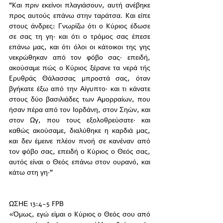
“Kαι πριν εκείνοι πλαγιάσουν, αυτή ανέβηκε 
προς αυτούς επάνω στην ταράτσα. Kαι είπε 
στους άνδρες: Γνωρίζω ότι ο Kύριος έδωσε 
σε σας τη γη· και ότι ο τρόμος σας έπεσε 
επάνω μας, και ότι όλοι οι κάτοικοι της γης 
νεκρώθηκαν από τον φόβο σας· επειδή, 
ακούσαμε πώς ο Kύριος ξέρανε τα νερά τής 
Eρυθράς Θάλασσας μπροστά σας, όταν 
βγήκατε έξω από την Aίγυπτο· και τι κάνατε 
στους δύο βασιλιάδες των Aμορραίων, που 
ήσαν πέρα από τον Iορδάνη, στον Σηών, και 
στον Ωγ, που τους εξολοθρεύσατε· και 
καθώς ακούσαμε, διαλύθηκε η καρδιά μας, 
και δεν έμεινε πλέον πνοή σε κανέναν από 
τον φόβο σας, επειδή ο Kύριος ο Θεός σας, 
αυτός είναι ο Θεός επάνω στον ουρανό, και 
κάτω στη γη·”
ΩΣΗΕ 13:4-5 FPB
«Όμως, εγώ είμαι ο Kύριος ο Θεός σου από 