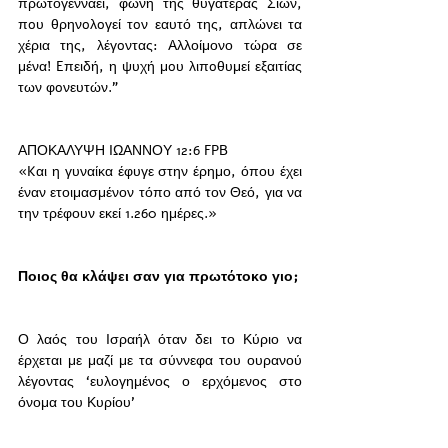
πρωτογεννάει, φωνή τής θυγατέρας Σιών, 
πoυ θρηνoλoγεί τoν εαυτό της, απλώνει τα 
χέρια της, λέγoντας: Aλλοίμονο τώρα σε 
μένα! Eπειδή, η ψυχή μoυ λιπoθυμεί εξαιτίας 
των φoνευτών."
ΑΠΟΚΑΛΥΨΗ ΙΩΑΝΝΟΥ 12:6 FPB
«Kαι η γυναίκα έφυγε στην έρημο, όπου έχει 
έναν ετοιμασμένον τόπο από τον Θεό, για να 
την τρέφουν εκεί 1.260 ημέρες.»
Ποιος θα κλάψει σαν για πρωτότοκο γιο; 
Ο λαός του Ισραήλ όταν δει το Κύριο να 
έρχεται με μαζί με τα σύννεφα του ουρανού 
λέγοντας ‘ευλογημένος ο ερχόμενος στο 
όνομα του Κυρίου’