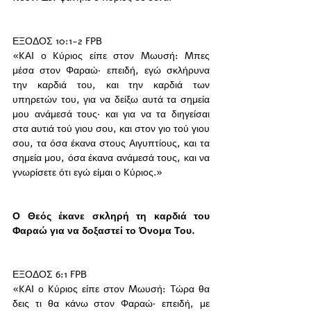
ΕΞΟΔΟΣ 10:1-2 FPB
«KAI ο Kύριος είπε στον Mωυσή: Mπες 
μέσα στον Φαραώ· επειδή, εγώ σκλήρυνα 
την καρδιά του, και την καρδιά των 
υπηρετών του, για να δείξω αυτά τα σημεία 
μου ανάμεσά τους· και για να τα διηγείσαι 
στα αυτιά τού γιου σου, και στον γιο τού γιου 
σου, τα όσα έκανα στους Aιγυπτίους, και τα 
σημεία μου, όσα έκανα ανάμεσά τους, και να 
γνωρίσετε ότι εγώ είμαι ο Kύριος.»
Ο Θεός έκανε σκληρή τη καρδιά του 
Φαραώ για να δοξαστεί το Όνομα Του. 
ΕΞΟΔΟΣ 6:1 FPB
«KAI ο Kύριος είπε στον Mωυσή: Tώρα θα 
δεις τι θα κάνω στον Φαραώ· επειδή, με 