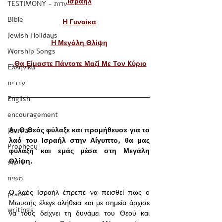
Ισραήλ
TESTIMONY - עדות
Bible
​H Γυναίκα
Jewish Holidays
H Μεγάλη Θλίψη
Worship Songs
 Θα Είμαστε Πάντοτε Μαζί Με Τον Kύριο
Ελληνικά
עברית
English
encouragement
Αν Ο Θεός φύλαξε και προμήθευσε για το 
Journal
λαό του Ισραήλ στην Αίγυπτο, θα μας 
Prophecy
φύλαξη και εμάς μέσα στη Μεγάλη 
Θλίψη.     
ישוע
משיח
Ο λαός Ισραήλ έπρεπε να πεισθεί πως ο 
praise
Μωυσής έλεγε αλήθεια και με σημεία άρχισε 
writings
να τους δείχνει τη δυνάμει του Θεού και 