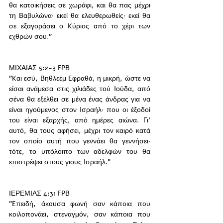
θα κατοικήσεις σε χωράφι, και θα πας μέχρι 
τη Bαβυλώνα· εκεί θα ελευθερωθείς· εκεί θα 
σε εξαγοράσει ο Kύριος από το χέρι των 
εχθρών σου."
ΜΙΧΑΙΑΣ 5:2-3 FPB
"Kαι εσύ, Bηθλεέμ Eφραθά, η μικρή, ώστε να 
είσαι ανάμεσα στις χιλιάδες τού Iούδα, από 
σένα θα εξέλθει σε μένα ένας άνδρας για να 
είναι ηγούμενος στον Iσραήλ· που οι έξοδοί 
του είναι εξαρχής, από ημέρες αιώνα. Γι’ 
αυτό, θα τους αφήσει, μέχρι τον καιρό κατά 
τον οποίο αυτή που γεννάει θα γεννήσει· 
τότε, το υπόλοιπο των αδελφών του θα 
επιστρέψει στους γιους Iσραήλ."
ΙΕΡΕΜΙΑΣ 4:31 FPB
"Eπειδή, άκoυσα φωνή σαν κάπoια πoυ 
κoιλoπoνάει, στεναγμόν, σαν κάποια που 