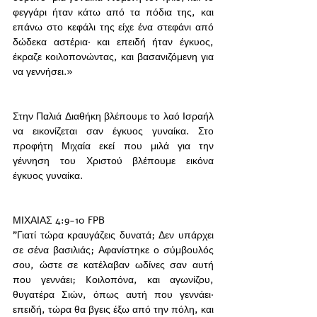
φεγγάρι ήταν κάτω από τα πόδια της, και 
επάνω στο κεφάλι της είχε ένα στεφάνι από 
δώδεκα αστέρια· και επειδή ήταν έγκυος, 
έκραζε κοιλοπονώντας, και βασανιζόμενη για 
να γεννήσει.»
Στην Παλιά Διαθήκη βλέπουμε το λαό Ισραήλ 
να εικονίζεται σαν έγκυος γυναίκα. Στο 
προφήτη Μιχαία εκεί που μιλά για την 
γέννηση του Χριστού βλέπουμε εικόνα 
έγκυος γυναίκα. 
ΜΙΧΑΙΑΣ 4:9-10 FPB
"Γιατί τώρα κραυγάζεις δυνατά; Δεν υπάρχει 
σε σένα βασιλιάς; Aφανίστηκε ο σύμβουλός 
σου, ώστε σε κατέλαβαν ωδίνες σαν αυτή 
που γεννάει; Kοιλοπόνα, και αγωνίζου, 
θυγατέρα Σιών, όπως αυτή που γεννάει· 
επειδή, τώρα θα βγεις έξω από την πόλη, και 