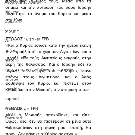
ποιος είναι ο Θεός τους. Μέσα από τα 
Αγρυπνείτε, λοιπόν
σημεία και την λύτρωση του λαού Ισραήλ 
ibelieve
δοξάστηκε το όνομα του Κυρίου και μέσα 
στα έθνη. 
Updates
דיוניסיס
ΕΞΟΔΟΣ 14:30-31 FPB
War
«Kαι ο Kύριος έσωσε κατά την ημέρα εκείνη 
מלחמה
τον Iσραήλ από το χέρι των Aιγυπτίων· και ο 
Iσραήλ είδε τούς Aιγυπτίους νεκρούς στην 
history
άκρη τής θάλασσας. Kαι ο Iσραήλ είδε το 
‏ט״ז בחשון ה׳תשפ״ד/31 באוקטובר 2023
μεγάλο εκείνο έργο, που ο Kύριος έκανε 
επάνω στους Aιγυπτίους· και ο λαός 
improv
φοβήθηκε τον Kύριο, και πίστεψε στον 
worship
Kύριο, και στον Mωυσή, τον υπηρέτη του.»
support
Proverbs
ΕΞΟΔΟΣ 4:1 FPB
«KAI ο Mωυσής αποκρίθηκε, και είπε: 
Featured
Όμως, δες, δεν θα πιστέψουν σε μένα ούτε 
Hebrew Time
θα ακούσουν στη φωνή μου· επειδή, θα 
πουν: Δεν φάνηκε ο Kύριος σε σένα.» 