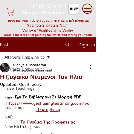
דיוניסיס תאודורו
Dionysis Theodorou
מה תועלת לאדם אם ירוויח את כל העולם ויפסיד את נפשו
הבל הבלים הכל הבל
Vanity of Vanities all is Vanity
What is the benefit of gaining the world and losing your soul
Post
Sign Up
All Posts | כל הרשומות
Dionysis Theodorou
All Posts | כל הרשומות
May 25, 2023
6 min read
Η Γυναίκα Ντυμένοι Τον Ηλιο
Israel
Updated:
Oct 8, 2023
False Teachings
Για Το Βιβλιαράκι Σε Μορφή PDF
מורי שקר
https://www.yeshuamytestimony.com/po
End Times
st/prophecy
NAR
Tο Πνεύμα Της Προφητείας
New Birth in Jesus