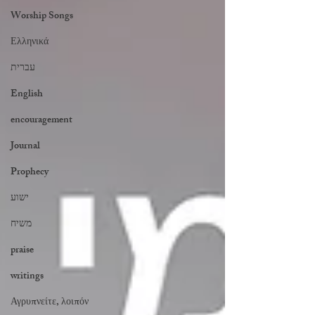
Worship Songs
Ελληνικά
עברית
English
encouragement
Journal
Prophecy
ישוע
משיח
praise
writings
Αγρυπνείτε, λοιπόν