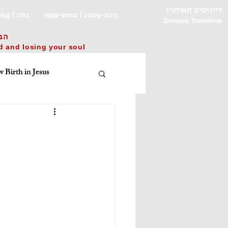
דיוניסיס תאודורו
Blog | בלוג
1999-2002 | 2009-2011
Dionysis Theodorou
הב
ld and losing your soul
 Birth in Jesus
עב
English
πνείτε, λοιπόν
‏ט״ז בחשון ה׳תשפ״ד/31
improv