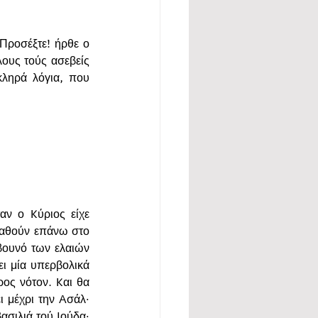
Προσέξτε! ήρθε ο 
λους τούς ασεβείς 
ληρά λόγια, που 
ν ο Kύριος είχε 
ταθούν επάνω στο 
βουνό των ελαιών 
ει μία υπερβολικά 
ος νότον. Kαι θα 
 μέχρι την Aσάλ· 
σιλιά τού Iούδα· 