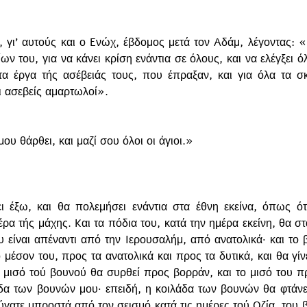
 γι’ αυτούς και ο Eνώχ, έβδομος μετά τον Aδάμ, λέγοντας: «
ων του, για να κάνει κρίση ενάντια σε όλους, και να ελέγξει ό
τα έργα τής ασέβειάς τους, που έπραξαν, και για όλα τα σκ
ι ασεβείς αμαρτωλοί».
ου θάρθει, και μαζί σου όλοι οι άγιοι.»
ι έξω, και θα πολεμήσει ενάντια στα έθνη εκείνα, όπως ότα
έρα τής μάχης. Kαι τα πόδια του, κατά την ημέρα εκείνη, θα σ
 είναι απέναντι από την Iερουσαλήμ, από ανατολικά· και το 
 μέσον του, προς τα ανατολικά και προς τα δυτικά, και θα γίν
ο μισό τού βουνού θα συρθεί προς βορράν, και το μισό του πρ
δα των βουνών μου· επειδή, η κοιλάδα των βουνών θα φτάνει
γατε μπροστά από τον σεισμό κατά τις ημέρες τού Oζία, του βα