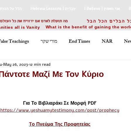
I Believe | אני מאמין
Hebrew Lessons | עִבְרִית
uki Praise | הלל על הבוזוקי
ל הבלים הכל הבל
מה תועלת לאדם אם ירוויח את כל העולם 
What is the benefit of gaining the wor
nities all is Vanity
False Teachings
מורי שקר
End Times
NAR
New
Jewish Holidays
Worship Songs
Ελληνικά
רית
u
May 26, 2023
12 min read
Πάντοτε Μαζί Με Τον Kύριο
Prophecy
ישוע
משיח
praise
writings
Αγρυ
Για Το Βιβλιαράκι Σε Μορφή PDF
https://www.yeshuamytestimony.com/post/prophecy
ד
War
מלחמה
history
 באוקטובר 2023
Tο Πνεύμα Της Προφητείας