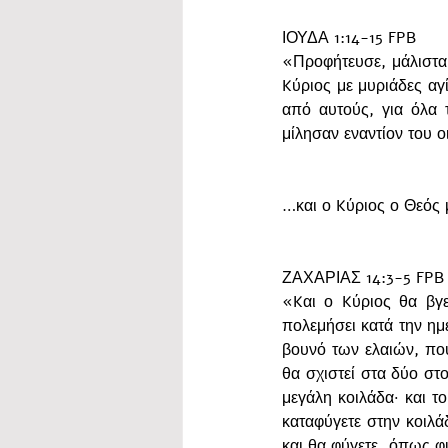
ΙΟΥΔΑ 1:14-15 FPB
«Προφήτευσε, μάλιστα,
Kύριος με μυριάδες αγί
από αυτούς, για όλα 
μίλησαν εναντίον του ο
…και ο Kύριος ο Θεός μ
ΖΑΧΑΡΙΑΣ 14:3-5 FPB
«Kαι ο Kύριος θα βγε
πολεμήσει κατά την ημ
βουνό των ελαιών, που
θα σχιστεί στα δύο στο
μεγάλη κοιλάδα· και τ
καταφύγετε στην κοιλά
και θα φύγετε, όπως φύ