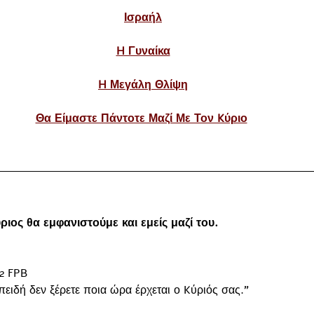
Ισραήλ
​H Γυναίκα
H Μεγάλη Θλίψη
Θα Είμαστε Πάντοτε Μαζί Με Τον Kύριο
ιος θα εμφανιστούμε και εμείς μαζί του. 
2 FPB
πειδή δεν ξέρετε ποια ώρα έρχεται ο Kύριός σας.”