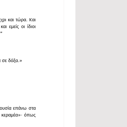
ρι και τώρα. Kαι 
ι εμείς οι ίδιοι 
.”
α σε δόξα.»
ξουσία επάνω στα 
ύ κεραμέα»· όπως 