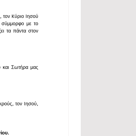
 τον Kύριο Iησού 
 σύμμορφο με το 
ει τα πάντα στον 
 και Σωτήρα μας 
ρούς, τον Iησού, 
ίου. 